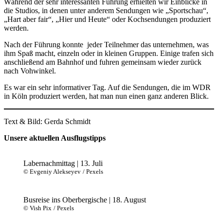
Während der sehr interessanten Führung erhielten wir Einblicke in
die Studios, in denen unter anderem Sendungen wie „Sportschau“,
„Hart aber fair“, „Hier und Heute“ oder Kochsendungen produziert
werden.
Nach der Führung konnte jeder Teilnehmer das unternehmen, was
ihm Spaß macht, einzeln oder in kleinen Gruppen. Einige trafen sich
anschließend am Bahnhof und fuhren gemeinsam wieder zurück
nach Vohwinkel.
Es war ein sehr informativer Tag. Auf die Sendungen, die im WDR
in Köln produziert werden, hat man nun einen ganz anderen Blick.
Text & Bild: Gerda Schmidt
Ausflüge
Ausflug
Unsere aktuellen Ausflugstipps
Tagesausflug
Tagestour
Vereinsreise
Labernachmittag | 13. Juli
© Evgeniy Alekseyev
/ Pexels
Busreise ins Oberbergische | 18. August
© Vish Pix
/ Pexels