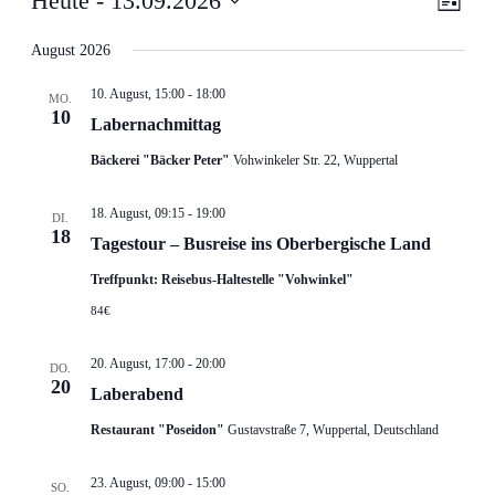
Heute
 - 
13.09.2026
Liste
Ansic
Navig
Datum
Navig
wählen.
August 2026
10. August, 15:00
-
18:00
MO.
10
Labernachmittag
Bäckerei "Bäcker Peter"
Vohwinkeler Str. 22, Wuppertal
18. August, 09:15
-
19:00
DI.
18
Tagestour – Busreise ins Oberbergische Land
Treffpunkt: Reisebus-Haltestelle "Vohwinkel"
84€
20. August, 17:00
-
20:00
DO.
20
Laberabend
Restaurant "Poseidon"
Gustavstraße 7, Wuppertal, Deutschland
23. August, 09:00
-
15:00
SO.