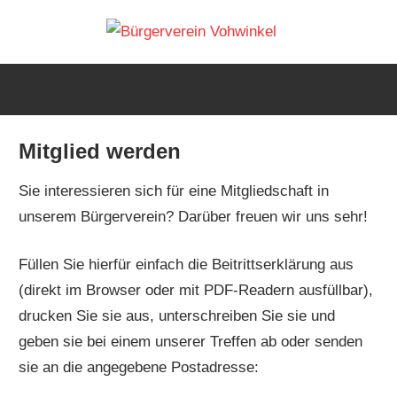
Zum
Bürger
Inhalt
Die
springen
Website
Vohwin
des
Bürgervereins
Mitglied werden
in
Wuppertal-
Sie interessieren sich für eine Mitgliedschaft in
Vohwinkel
unserem Bürgerverein? Darüber freuen wir uns sehr!
Füllen Sie hierfür einfach die Beitrittserklärung aus
(direkt im Browser oder mit PDF-Readern ausfüllbar),
drucken Sie sie aus, unterschreiben Sie sie und
geben sie bei einem unserer Treffen ab oder senden
sie an die angegebene Postadresse: