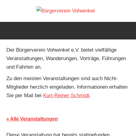
Zum
Bürger
Inhalt
Die
springen
Website
Vohwin
des
Bürgervereins
Der Bürgerverein Vohwinkel e.V. bietet vielfältige
in
Veranstaltungen, Wanderungen, Vorträge, Führungen
Wuppertal-
und Fahrten an.
Vohwinkel
Zu den meisten Veranstaltungen sind auch Nicht-
Mitglieder herzlich eingeladen. Informationen erhalten
Sie per Mail bei
Kurt-Reiner Schmidt
.
« Alle Veranstaltungen
Diese Veranstaltung hat bereits stattgefunden.