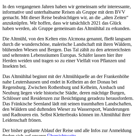
In den vergangenen Jahren haben wir gemeinsam sehr interessante,
informative und unterhaltsame Reisen als Gruppe mit dem BVV
gemacht. Mit dieser Reise beabsichtigen wir, an die „alten Zeiten“
anzuknüpfen. Wir hoffen, dass wir tatsächlich 2021 das Glück
haben werden, als Gruppe gemeinsam das Altmühltal zu erkunden.
Die Altmühl, von den Kelten eins Alcmona genannt, fließt langsam
durch die wunderschöne, malerische Landschaft mit ihren Wäldern,
blühenden Wiesen und Bergen. Das Tal zählt zu den artenreichsten
und seltensten Lebensräumen Europas. Schäfer lassen hier ihre
Herden weiden und tragen so zu einer Vielfalt von Pflanzen und
Insekten bei.
Das Altmühltal beginnt mit der Altmühlquelle an der Frankenhöhe
nahe Leutershausen und endet in Kelheim an der Donau bei
Regensburg. Zwischen Rothenburg und Kelheim, Ansbach und
Neuburg liegen viele historische Städte, deren mächtige Burgen,
Schlösser und Residenzen zur Besichtigung geradezu herausfordern.
Das Fränkische Seenland lädt mit seinen traumhaften Landschaften,
den Wäldern und duftenden Wieser zu Wassersport, Wanderungen
und Radtouren ein. Selbst Kletterfreaks können im Altmühltal ihrer
Leidenschaft frönen.
Der bisher geplante Ablauf der Reise und alle Infos zur Anmeldung
finden sich auf unserer
Übersichtsseite
.