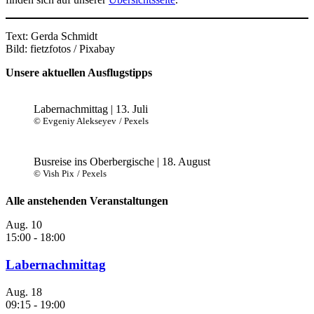
Text: Gerda Schmidt
Bild: fietzfotos / Pixabay
Ausflüge
Altmühltal
Unsere aktuellen Ausflugstipps
Mehrtagestour
Vereinsreise
Labernachmittag | 13. Juli
© Evgeniy Alekseyev
/ Pexels
Busreise ins Oberbergische | 18. August
© Vish Pix
/ Pexels
Alle anstehenden Veranstaltungen
Aug.
10
15:00
-
18:00
Labernachmittag
Aug.
18
09:15
-
19:00