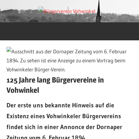
Zum
Bürgerv
Inhalt
Die
springen
Website
Vohwink
des
Bürgervereins
in
Wuppertal-
Vohwinkel
125 Jahre lang Bürgervereine in
Vohwinkel
Der erste uns bekannte Hinweis auf die
Existenz eines Vohwinkeler Bürgervereins
findet sich in einer Annonce der Dornaper
Zeitung vom 6. Februar 1894.